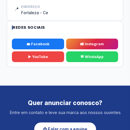
ENDEREÇO
📍
Fortaleza - Ce
REDES SOCIAIS
👥 Facebook
📸 Instagram
▶️ YouTube
💬 WhatsApp
Quer anunciar conosco?
Entre em contato e leve sua marca aos nossos ouvintes
📩 Falar com a equipe