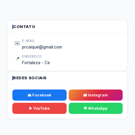
CONTATO
E-MAIL
✉️
prcaique@gmail.com
ENDEREÇO
📍
Fortaleza - Ce
REDES SOCIAIS
👥 Facebook
📸 Instagram
▶️ YouTube
💬 WhatsApp