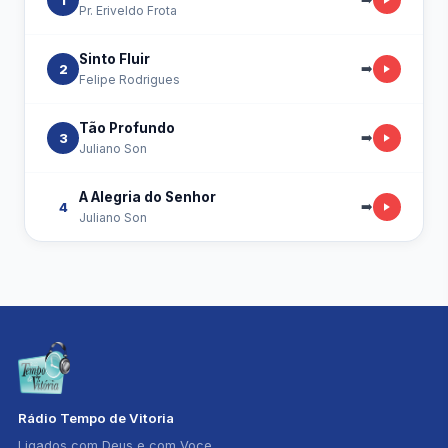
1
Pr. Eriveldo Frota
Sinto Fluir
➡️
2
Felipe Rodrigues
Tão Profundo
➡️
3
Juliano Son
A Alegria do Senhor
➡️
4
Juliano Son
Rádio Tempo de Vitoria
Ligados com Deus e com Voce.